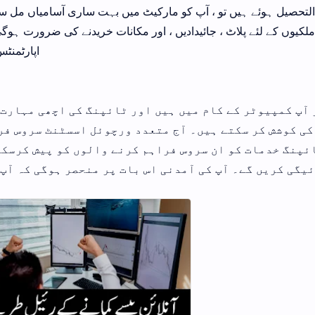
التحصیل ہوئے ہیں تو ، آپ کو مارکیٹ میں بہت ساری آسامیاں مل سک
ملکیوں کے لئے پلاٹ ، جائیدادیں ، اور مکانات خریدنے کی ضرورت ہوگ
اپارٹمنٹ
 آپ کمپیوٹر کے کام میں ہیں اور ٹائپنگ کی اچھی مہارت 
کی کوشش کر سکتے ہیں۔ آج متعدد ورچوئل اسسٹنٹ سروس فر
ئپنگ خدمات کو ان سروس فراہم کرنے والوں کو پیش کرسکتے
یگی کریں گے۔ آپ کی آمدنی اس بات پر منحصر ہوگی کہ آپ