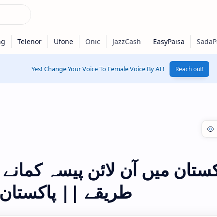
Yes! Change Your Voice To Female Voice By AI !
Reach out!
کستان میں آن لائن پیسہ کمانے
طریقے || پاکستان 