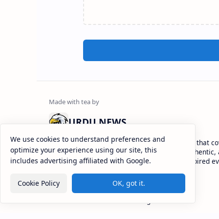
URDU NEWS
We use cookies to understand preferences and
Urdu News is a dynamic and trusted platform that co
optimize your experience using our site, this
range of social news. We deliver genuine, authentic, 
includes advertising affiliated with Google.
depth coverage to keep you informed and inspired ev
Cookie Policy
OK, got it.
2026
‧
URDU NEWS
‧ All rights reserved.
©