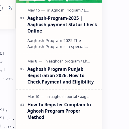
Aaghosh-Program-2025 |
Aaghosh payment Status Check
Online
Aaghosh Program 2025 The
Aaghosh Program is a special
initiative by the Government of
اگر
Pun…
حق
ایس
Aaghosh Program Punjab
Registration 2026. How to
ہیں۔ ا
Check Payment and Eligibility
How To Register Complain In
پاکس
Aghosh Program Proper
Method
ہے۔ اگر
ہیں۔ ان