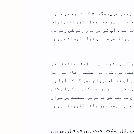
ایڈسینس پروگرام کے ذریعے ہے۔ یہ
ب سائٹ پر ویب مواد اور اشتہارات
 ہے ، آپ کو ہر بار رقم کی رقم دی
ر ہوگا جس سے آپ تیار کرسکتے ہیں۔
 کی ہے تو ، آپ نے اپنے مانیٹر کی
یں ہوں گی۔ یہ اشتہار عام طور پر
 آپ فورا. حیران ہوں گے کہ آیا یہ
ے کہ آیا زیربحث کمپنی کی آن لائن
ان سائٹس کی قانونی حیثیت پر سوال
 دنیا بھر میں جائز کاروبار ہیں۔
پ رئیل اسٹیٹ ایجنٹ ہیں جو حال ہی میں