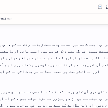
 آپ ایسے شخص ہیں جس کے پاس بہت زیادہ وقت ہے تو ، آپ پ
یقت پسندانہ طریقے تلاش کرنے میں اپنے ہاتھ آزما سکتے
ا ملک ہے جو ان لوگوں کے لئے بہت سارے مواقع فراہم کرت
گر آپ اس پیشہ کو اپنانے میں دلچسپی رکھتے ہیں تو ، آپ
اور جب انٹرنیٹ پر پیسہ کمانے کی بات آتی ہے تو آپ
تان میں آن لائن پیسہ کمانے کے لئے سب سے بنیادی ضرور
 آپ پہلے سے ہی ان دو چیزوں سے جڑے ہوئے ہیں ، تو آپ ا
 دنوں آن لائن ملازمت کے بہت سارے مواقع موجود ہیں۔ اگ