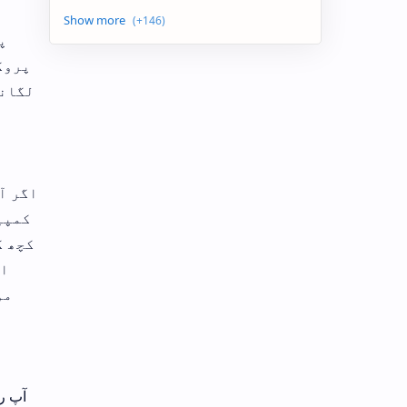
پ
پروگ
لگانے
اگر آ
کمپی
کچھ ک
اش
مو
آپ ر