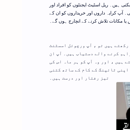
تی ہیں۔ ریل اسٹیٹ ایجنٹوں کو افراد اور
ی۔ آپ کرایہ داروں اور خریداروں کو ان کے
س یا مکانات تلاش کرنے کے انچارج ہوں گے۔
رکھتے ہیں تو ، آپ ورچوئل اسسٹنٹ
اہم کرنے والے دستیاب ہیں۔ آپ ان
 ہیں ، اور وہ آپ کو ہر ماہ اس کی
 اپنی ٹائپنگ کے کام کے ساتھ کتنی
تیز رفتار اور درست ہیں۔