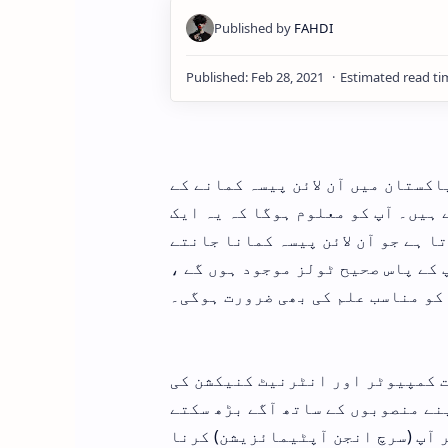
اکستان میں آن لائن پیسہ کمانے کے
 ہیں۔ آپ کو معلوم ہوگا کہ یہ ایک
ا ہے جو آن لائن پیسہ کمانا جانتے
 کے پاس صحیح ٹولز موجود ہوں گے ،
 کو مناسب علم کی بھی ضرورت ہوگی۔
ت کمپیوٹر اور انٹرنیٹ کنیکشن کی
پنے منصوبوں کے ساتھ آگے بڑھ سکتے
ر آپ (سرچ انجن آپٹیمائزیشن) کرنا