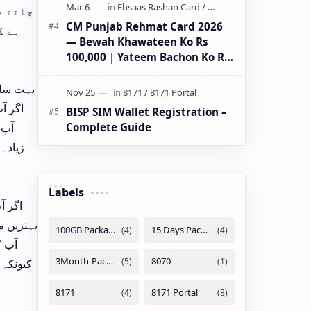
جانتے 
CM Punjab Rehmat Card 2026
ہے ک
— Bewah Khawateen Ko Rs
100,000 | Yateem Bachon Ko Rs
25,000
بہت سار
اگر آ
BISP SIM Wallet Registration –
Complete Guide
آپ 
زیادہ 
Labels
اگر آ
بہترین م
آپ ک
کیونکہ 