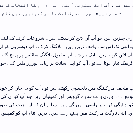
ہیں تو ، آپ ایک بہترین آپشن ایس ای او کا انتخاب کریں
ہ بہت سارے پیشہ ور اب صرف ایک یا دو کمپنیوں میں کام
ی چیزیں ہیں جو آپ آن لائن کر سکتے ہیں۔ شروعات کرنے کے لیئے آ
پ ابھی تک اس سے واقف نہیں ہیں۔ بلاگنگ کرکے ، آپ دوسروں کو ان
آن لائن کرتے ہیں۔ ایک بار جب آپ مقبول بلاگنگ سائٹس پر پہنچ گ
ٹریفک تیار ہوتا ہے تو ، آپ کو اپنی سائٹ پر زیادہ یوزرز ملیں گے ، 
پ ملحقہ مارکیٹنگ میں دلچسپی رکھتے ہیں تو ، آپ کو یہ جان کر خوش
وقع ہے۔ وہاں بہت سارے گروپس اور کمپنیاں ہیں جو آپ کو ان کی 
و ادائیگی کرنے پر راضی ہوں گی۔ یہ آپ اور ان کے لیے جیت کی صور
وہ اپنی ٹارگٹ مارکیٹ میں پہنچ رہے ہیں۔ دریں اثنا ، آپ کو کمپنیو