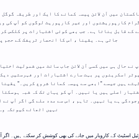
اکستان میں آن لائن پیسہ کمانے کا ایک اور طریقہ گوگل 
رام کارپوریشنوں اور غیر کارپوریٹ لوگوں کو آپ کی وی
 کے قابل بناتا ہے۔ جب بھی کوئی اشتہارات پر کلکس کرتا
جاتی ہے۔ یقینا ، اس کا انحصار ٹریفک کے حجم پ
پ نے حال ہی میں کسی آن لائن جاب سائٹ میں شمولیت اختیار
وٹر اسکرینوں پر بہت سارے اشتہارات اور فہرستیں دیکھ
ہتے ہیں جیسے "ابھی سے پیسہ کمانا شروع کریں۔" یقینا ،
تہار اصلی ہیں یا نہیں۔ آپ کو یہاں تک کہ شبہ ہوسکتا ہ
جودگی ہے یا نہیں۔ تاہم ، اس سے مدد ملے گی اگر آپ نے 
نہیں اٹھائے کیونکہ وہ
ئیل اسٹیٹ کے کاروبار میں جانے کی بھی کوشش کر سکتے ہیں۔ اگر آ