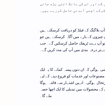
 گے اور اس کی مانگ اتنی بڑھ جاتی
 کرکے اچھی آمدنی حاصل کررہے ہیں۔
پ بلاگنگ کے فیلڈ کو دریافت کرسکتے ہیں
 چیزوں کے بارے میں آگاہ کرسکتے ہیں جو
ئے تو آپ بہت ٹریفک حاصل کرسکیں گے۔ جب
جو بہتر درجہ بندی میں آپ کی مدد کریں گے۔
ی ہوگی کہ ان دنوں پیسہ کمانے کا یہ ایک
مصنوعات اور خدمات کو فروغ دینے کے لیے
تحال ہوگی۔ انہیں اشتہار سے فائدہ ہوگا
ں کے محصولات میں تبدیلی کا ایک اچھا حصہ
ملے گا۔