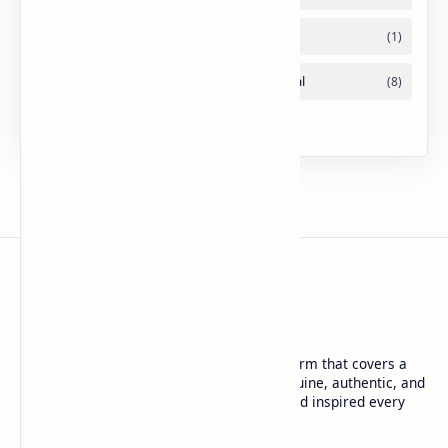
URDU NEWS
Urdu News is a dynamic and trusted platform that covers a
wide range of social news. We deliver genuine, authentic, and
in-depth coverage to keep you informed and inspired every
day.