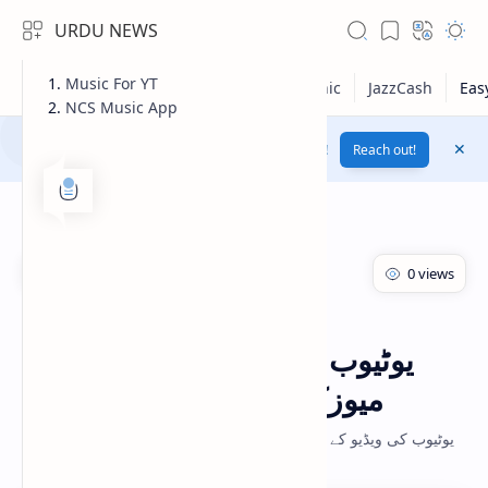
URDU NEWS
Music For YT
NCS Music App
Yes! Change Your Voice To Female Voice By AI !
Reach out!
یوٹیوب،
Home
یوٹیوب ویڈیو کیلئے نو کاپی رائٹ
میوزک کہاں سے حاصل کریں
RTL Mode
یوٹیوب کی ویڈیو کے لئے نو کاپی رائٹ میوزک ڈاؤن لوڈ کرنے کا بہترین
طریقہ
Rich Results Test