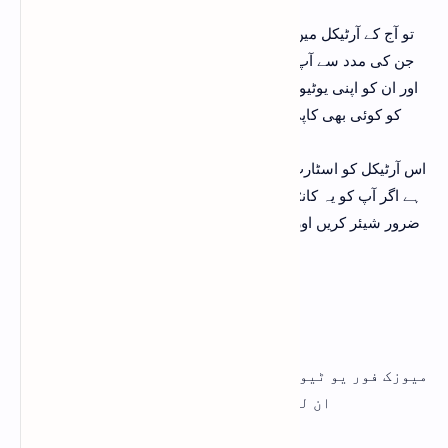
تو آج کے آرٹیکل میں آپ کو دو زبردست ایپ کے بارے میں بتاؤں گا
جن کی مدد سے آپ ان لمیٹڈ فری میوزک ڈاؤن لوڈ کر سکتے ہیں
اور ان کو اپنی یوٹیوب کی ویڈیو کے لئے استعمال کرسکتے ہیں آپ
کو کوئی بھی کاپی رائٹ سٹرائیک نہیں آئے گی اور نہ ہی کوئی
کاپی رائٹ کلیم آئے گا
اس آرٹیکل کو اسٹارٹ کرنے سے پہلے آپ سے چھوٹی سی رکویسٹ
ہے اگر آپ کو یہ کانٹینٹ اچھا لگے تو اس کو اپنے دوستوں کے ساتھ
ضرور شیئر کریں اور مزید ایسے ہی انفارمیٹو آرٹیکل پڑھنے کے لئے
ہماری ویب سائٹ کو وزٹ کرتے رہیں
Music For YT
میوزک فور یو ٹیوب ایک ایسا بہترین ایپ ہے جہاں پر آ پ
ان لمیٹڈ فری میوزک ڈاؤن لوڈ کر سکتے ہیں