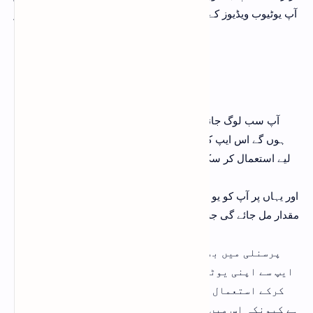
آپ یوٹیوب ویڈیوز کے لیے ڈاؤن لوڈ کرکے استعمال کرسکتے ہیں اور
آپ کو بھی کاپی رائٹ نہیں آئے گا
NCS Music App
آپ سب لوگ جانتے ہوں گے اور اس ایپ کو استعمال بھی کرتے
ہوں گے اس ایپ کا میوزک آپ بالکل فری میں یوٹیوب ویڈیوز کے
لیے استعمال کر سکتے ہیں آپ کو کوئی بھی کاپی رائٹ کا مسئلہ
نہیں آئے گا
اور یہاں پر آپ کو یو ٹیوب ویڈیوز کے لیے میوزک کی بہت ہی زیادہ
مقدار مل جائے گی جس کو آپ استعمال کر سکتے ہیں اپنی یوٹیوب
ویڈیوز میں
پرسنلی میں بھی اس ایپ کو استعمال کرتا ہوں اور اس
ایپ سے اپنی یوٹیوب ویڈیوز کے لیے میوزک کو ڈاؤن لوڈ
کرکے استعمال کرتا ہوں اور مجھے یہ بہت زیادہ پسند
ہے کیونکہ اس میں جو بھی میوزک موجود ہے وہ آپ ایک کلک