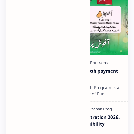
Aaghosh-Program-2025 | Aaghosh payment
Status Check Online
Aaghosh Program 2025 The Aaghosh Program is a
special initiative by the Government of Pun…
Aaghosh Program Punjab Registration 2026.
How to Check Payment and Eligibility