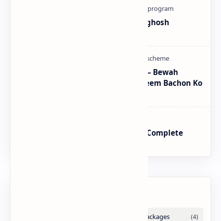
How To Register Complain In Aghosh
Program Proper Method
CM Punjab Rehmat Card 2026 — Bewah
Khawateen Ko Rs 100,000 | Yateem Bachon Ko
Rs 25,000
BISP SIM Wallet Registration – Complete
Guide
Labels