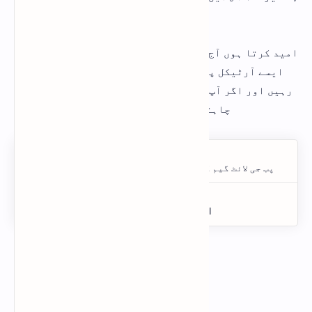
میں ڈاؤن لوڈ کر سکتے ہیں
امید کرتا ہوں آج کا آرٹیکل آپ کو پسند آیا ہو گا مزید
ایسے آرٹیکل پڑھنے کے لئے ہماری ویب سائٹ وزٹ کرتے
رہیں اور اگر آپ ہمیں اپنی کوئی بھی قیمتی رائے دینا
چاہتے ہیں تو کمنٹ سیکشن میں دے سکتے ہیں