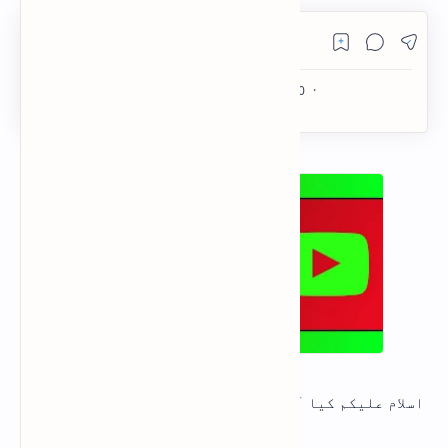
PageSpeed Insights
اسلام علیکم کیا آپ بھی یوٹیوب ویڈیوز کے لیے نو کاپی
رائٹ میوزک ڈاؤن لوڈ کرنا چاہتے ہیں